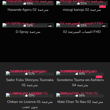
48%
51%
mizugi kanojo 02 مترجمة
Hasande Ageru 02 مترجمة
25K
26:04
39K
15:00
52%
53%
HD
HD
اغتصاب الممرضة 02 FHD
D-Spray مترجمة
40K
26:36
73K
15:48
51%
50%
Sailor Fuku Shinryou Tsumaka
Soredemo Tsuma wo Aishiteru
04 مترجمة
01 مترجمة
55K
18:00
20K
29:51
55%
58%
Maki Chan To Nau 02 مترجمة
Chikan no Licence 01 مترجمة
بدون حجب