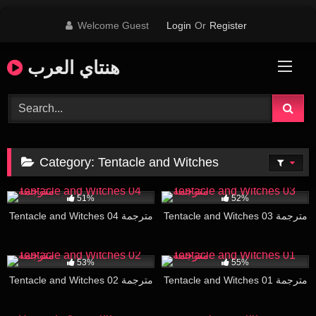
Skip
Welcome Guest
Login
Or
Register
to
content
هنتاي العرب
Category:
Tentacle and Witches
10K
29:00
17K
26:00
51%
52%
Tentacle and Witches 03 مترجمة
Tentacle and Witches 04 مترجمة
20K
29:00
31K
30:00
53%
55%
Tentacle and Witches 01 مترجمة
Tentacle and Witches 02 مترجمة
12K
19:52
27K
30:00