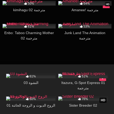
50%
64%
HD
Amanee! مترجمة
kimihagu 02 مترجمة
217K
26:00
19K
27:23
61%
53%
Enbo: Taboo Charming Mother
Junk Land The Animation
مترجمة
02 مترجمة
18K
29:40
62K
24:27
61%
51%
النشوة 03
Itazura, G-Spot Express 01
مترجمة
150K
16:00
6K
16:06
60%
76%
HD
الزوج الديوث و الزوجة الخائنة 01
Sister Breeder 02