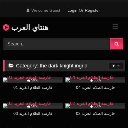
Skip
Welcome Guest
Login
Or
Register
to
content
هنتاي العرب
Category:
the dark knight ingrid
6K
15K
30:00
59%
56%
فارسة الظلام انغريد 04
فارسة الظلام انغريد 01
6K
30:00
16K
30:00
50%
50%
فارسة الظلام انغريد 02
فارسة الظلام انغريد 03
14K
29:00
167K
25:16