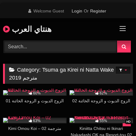
Skip
Welcome Guest
Login
Or
Register
to
content
هنتاي العرب
Category:
Tsuma ga Kirei ni Natta Wake
مترجم 2019
150K
16:00
142K
15:38
60%
62%
الزوج الديوث و الزوجة الخائنة 02
الزوج الديوث و الزوجة الخائنة 01
98K
16:34
63K
15:08
63%
55%
HD
Kimi Omou Koi – 02 مترجمة
Kiniitta Chitsu ni Ikinari
Nakadashi OK na Resort-tou 02