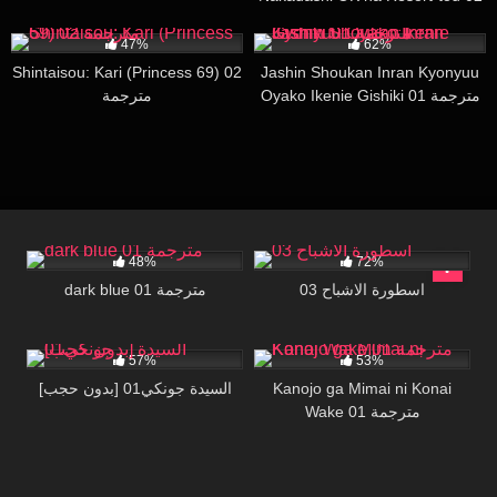
مترجمة
19K
34:00
109K
16:07
47%
62%
Shintaisou: Kari (Princess 69) 02
Jashin Shoukan Inran Kyonyuu
Oyako Ikenie Gishiki 01 مترجمة
مترجمة
34K
30:00
167K
18:36
48%
72%
اسطورة الاشباح 03
dark blue 01 مترجمة
115K
30:17
4K
27:51
57%
53%
[بدون حجب] السيدة جونكي01
Kanojo ga Mimai ni Konai
Wake 01 مترجمة