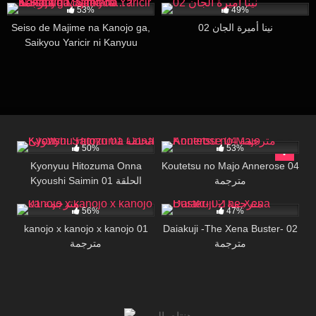
53%
49%
Seiso de Majime na Kanojo ga,
نينا أميرة الجان 02
Saikyou Yaricir ni Kanyuu
Saretara…? مترجمة
5K
16:00
16K
20:00
50%
53%
Kyonyuu Hitozuma Onna
Koutetsu no Majo Annerose 04
مترجمة
Kyoushi Saimin 01 الحلقة
11K
30:00
13K
30:00
الاولى
56%
47%
kanojo x kanojo x kanojo 01
Daiakuji -The Xena Buster- 02
مترجمة
مترجمة