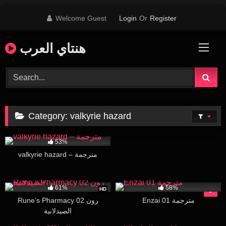
Skip
Welcome Guest
Login
Or
Register
to
content
هنتاي العرب
Category:
valkyrie hazard
23K
19:29
53%
valkyrie hazard – مترجمة
92K
15:15
137K
24:58
61%
58%
HD
Enzai 01 مترجمة
Rune’s Pharmacy 02 رون
الصيدلانية
19K
25:18
18K
28:50