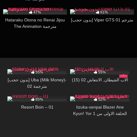
13K
26:43
46K
27:27
47%
61%
Hataraku Otona no Renai Jijou
[بدون حجب] Viper GTS 01 مترجم
The Animation مترجمة
27K
28:46
80K
18:38
55%
55%
(15) الاب الشيطان, الانتعاش 02
[بدون حجب] Uba (Milk Money)-
02 مترجمة
159K
29:00
414K
15:45
65%
52%
Resort Boin – 01
Iizuka-senpai Blazer Ane
Kyun! Yor 1 الحلقة الاولى من
انمي مترجمة للعربية