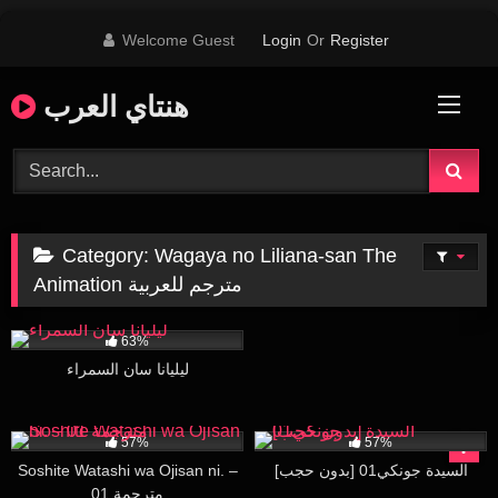
Skip
Welcome Guest
Login
Or
Register
to
content
هنتاي العرب
Category:
Wagaya no Liliana-san The
Animation مترجم للعربية
455
25:35
63%
ليليانا سان السمراء
23K
19:40
115K
30:17
57%
57%
Soshite Watashi wa Ojisan ni. –
[بدون حجب] السيدة جونكي01
01 مترجمة