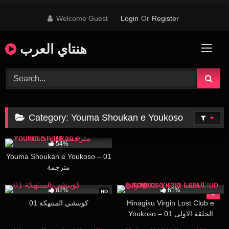
Skip
Welcome Guest
Login
Or
Register
to
content
هنتاي العرب
Category:
Youma Shoukan e Youkoso
9K
16:42
54%
Youma Shoukan e Youkoso – 01
مترجمة
313K
13:54
17K
19:48
82%
61%
HD
كوينشي المنتهكة 01
Hinagiku Virgin Lost Club e
Youkoso – 01 الحلقة الاولى
24K
15:09
25K
20:00