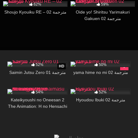
62%
59%
Shoujo Kyouiku RE – 02 مترجمة
Oide yo! Shiritsu Yarimakuri
Gakuen 02 مترجمة
65K
22:22
14K
26:00
52%
50%
HD
yama hime no mi 02 مترجمة
Saimin Jutsu Zero 01 مترجمة
20K
28:12
29K
31:53
54%
52%
Kateikyoushi no Oneesan 2
Hyoudou Ibuki 02 مترجمة
The Animation: H no Hensachi
Agechaimasu 01 مترجمة