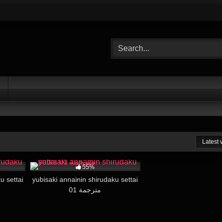
Latest
23:00
7K
20:00
55%
u settai
yubisaki annainin shirudaku settai
01 مترجمة