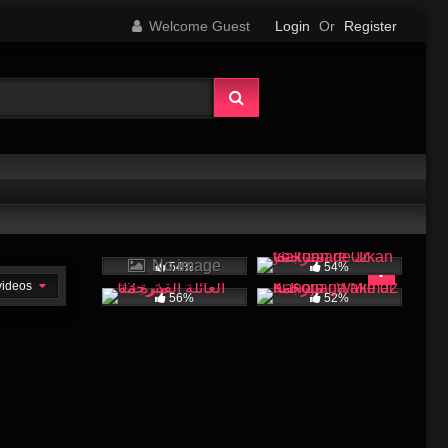
Welcome Guest
Login
Or
Register
No image
54%
54%
 videos
56%
52%