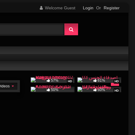
Welcome Guest
Login
Or
Register
57%
61%
HD
HD
 videos
50%
60%
HD