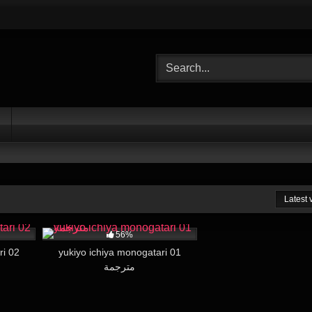
Latest
13:00
29K
14:00
56%
ri 02
yukiyo ichiya monogatari 01
مترجمة