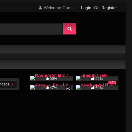
Welcome Guest
Login
Or
Register
50%
52%
 videos
47%
60%
HD