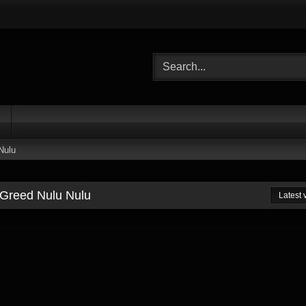
Nulu
l Greed Nulu Nulu
Latest