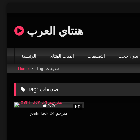
Skip
to
content
هنتاي العرب
بدون حجب
التصنيفات
انميات الهنتاي
الرئيسية
Tag: صديقات
Home
صديقات
Tag:
603K
16:08
76%
HD
joshi luck 04 مترجم