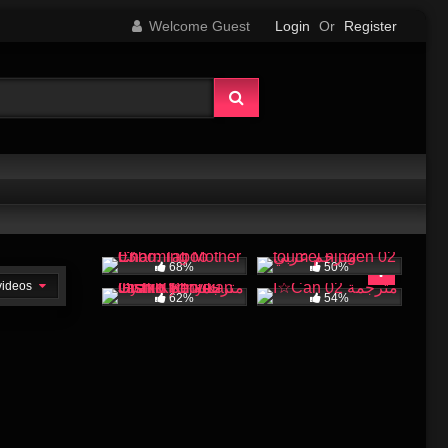
Welcome Guest
Login
Or
Register
68%
50%
 videos
62%
54%