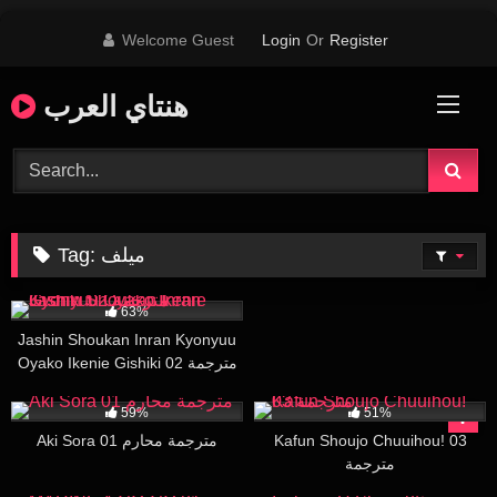
Skip
Welcome Guest
Login
Or
Register
to
content
هنتاي العرب
Tag:
ميلف
733
16:13
63%
Jashin Shoukan Inran Kyonyuu
Oyako Ikenie Gishiki 02 مترجمة
749
24:26
24K
26:37
59%
51%
Aki Sora 01 مترجمة محارم
Kafun Shoujo Chuuihou! 03
مترجمة
7K
31:04
23K