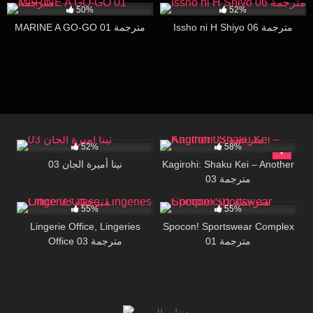
50%
52%
Issho ni H Shiyo 06 مترجمة
MARINE A GO-GO 01 مترجمة
29K
29:47
43K
17:55
52%
58%
نينا أميرة الجان 03
Kagirohi: Shaku Kei – Another
03 مترجمة
25K
29:00
26K
16:17
55%
55%
Lingerie Office, Lingeries
Spocon! Sportswear Complex
01 مترجمة
Office 03 مترجمة