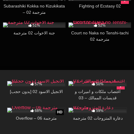
Subarashiki Kokka no Kizukikata
Fighting of Ecstasy 02
– 02 مترجمة
18K
29:24
8K
25:10
51%
52%
Court no Naka no Tenshi-tachi
جنة الاخوات 02 مترجمة
02 مترجمة
51K
28:08
40K
30:00
57%
50%
اغتصاب ملكات و اميرات و
[بدون حجب] الانجيل الاسود 02
قديسات الممالك – 03
126K
07:20
10K
27:05
68%
59%
HD
دعارة المتزوجات 02 مترجمة
Overflow – 06 مترجمة