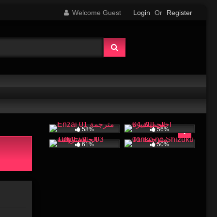
Welcome Guest
Login
Or
Register
58%
56%
61%
50%