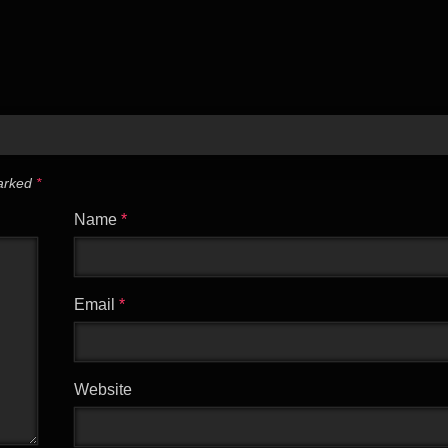
marked
*
Name
*
Email
*
Website