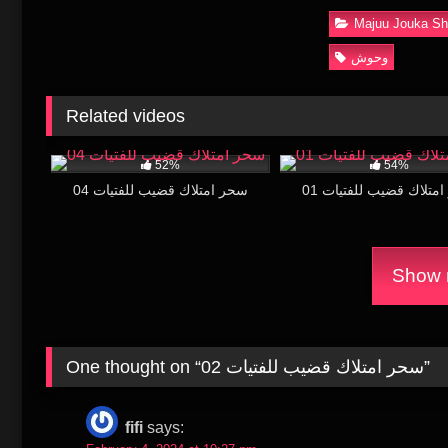
Majuu Jouka Sh
وحوش
Related videos
21K
15:46
19K
52%
54%
متلاك قضيب للفتيات 01
سحر امتلاك قضيب للفتيات 04
Show m
”
سحر امتلاك قضيب للفتيات 02
One thought on “
fifi
says: