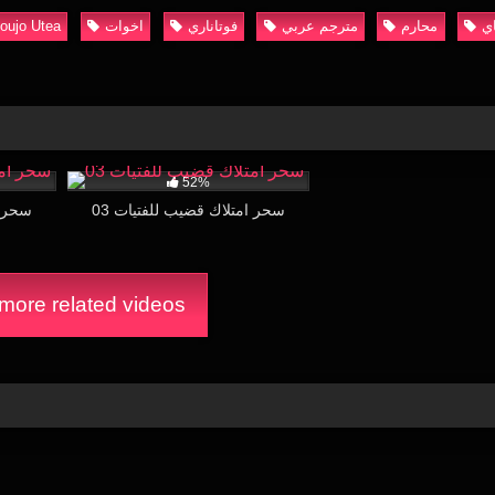
اي
محارم
مترجم عربي
فوتاناري
اخوات
oujo Utea
16:43
24K
15:30
52%
سحر امتلاك قضيب للفتيات 03
سحر ا
ore related videos