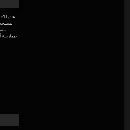
ي كل مرة
ح له
 تظل مصممة