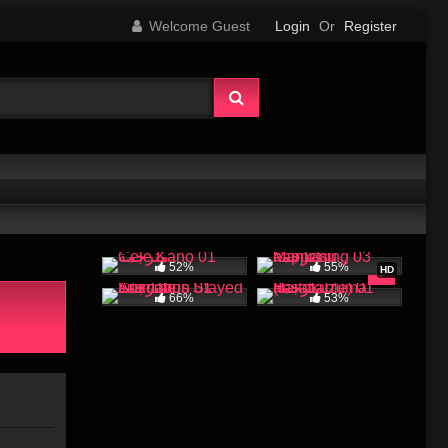
Welcome Guest
Login
Or
Register
52%
55%
HD
66%
53%