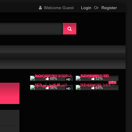
Welcome Guest
Login
Or
Register
48%
52%
HD
56%
64%
HD