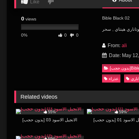
Like
0
Bible Black 02
views
تاناري هينتاي , سحر
0%
0
0
From:
ali
Date: May 12
ناري
عذراء
Related videos
42K
28:41
87K
55%
59%
 الانجيل الاسود 01
[بدون حجب] الانجيل الاسود 03
59K
28:26
59%