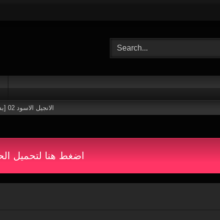
[بدون حجب] الانجيل الاسود 02
اضغط هنا لتحميل الح