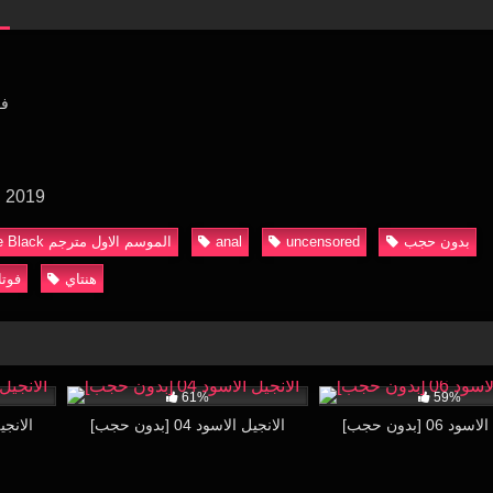
فو
, 2019
بدون حجب
uncensored
anal
[بدون حجب]Bible Black الموسم الاول مترجم
هنتاي
فوتا
28:02
21K
28:34
60K
61%
59%
نجيل الاسود 06
[بدون حجب] الانجيل الاسود 04
[بدون حجب]