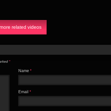
ore related videos
marked
*
Name
*
Email
*