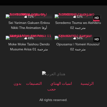
28K
31:09
33K
28:05
71%
52%
HD
Sei Yariman Gakuen Enkou
Soredemo Tsuma wo Aishiteru
02 مترجمة
Nikki The Animation أوفا
8K
24:26
28K
16:00
مترجمة
49%
54%
HD
Moke Moke Taishou Dendo
Ojousama☆Yomeiri Kousou!
02 مترجمة
Musume Arisa 01 مترجمة
الرئيسية
انميات الهنتاي
التصنيفات
بدون
حجب
All rights reserved.