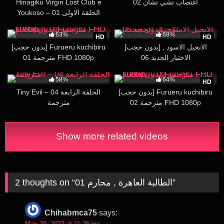
Hinagiku Virgin Lost Club e
اغتصاب تشي تشان 02
Youkoso – 01 الحلقة الاولى
141K
24:23
188K
35:12
63%
68%
HD
HD
[بدون حجب] الانجيل الاسود ,
[بدون حجب] Furueru kuchibiru
الاختبار الجديد 06
01 مترجمة FHD 1080p
73K
17:59
213K
24:33
58%
64%
HD
[بدون حجب] Furueru kuchibiru
Tiny Evil – 04 الحلقة الرابعة
02 مترجمة FHD 1080p
مترجمة
Show more related videos
2 thoughts on “
الطالبة العاهرة , محارم 01
”
Chihabmca75
says:
May 29, 2022 at 11:25 pm