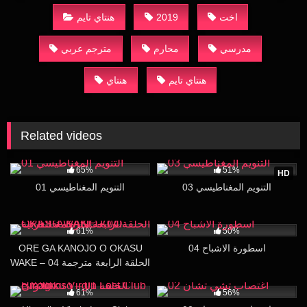
هنتاي تايم
2019
اخت
مدرسي
محارم
مترجم عربي
هنتاي تايم
هنتاي
Related videos
210K
186K
16:04
65%
51%
HD
التنويم المغناطيسي 03
التنويم المغناطيسي 01
76K
16:12
10K
17:41
61%
50%
ORE GA KANOJO O OKASU
اسطورة الاشباح 04
WAKE – 04 الحلقة الرابعة مترجمة
للعربية
17K
19:48
21K
15:50
61%
56%