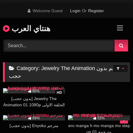
Skip
Welcome Guest
Login
Or
Register
to
content
هنتاي العرب
Category:
Jewelry The Animation مترجم بدون
حجب
543K
16:00
60%
HD
[بدون حجب] Jewelry The
Animation 01 1080p الحلقة الاولى
مترجمة
676K
25:45
21K
30:00
69%
55%
[بدون حجب] Enyoku مترجم
ero manga h mo manga mo step
up 01 مترجمة