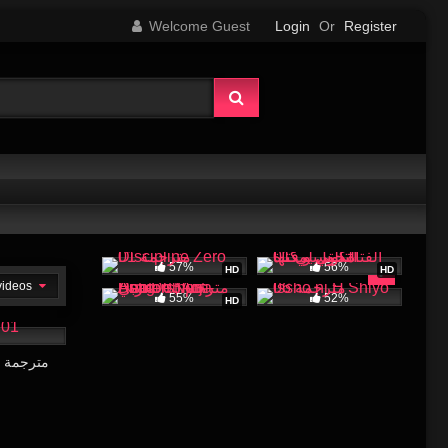
Welcome Guest
Login
Or
Register
57%
56%
HD
HD
 videos
55%
52%
HD
22:12
Shihai no Kyoudan 01 مترجمة