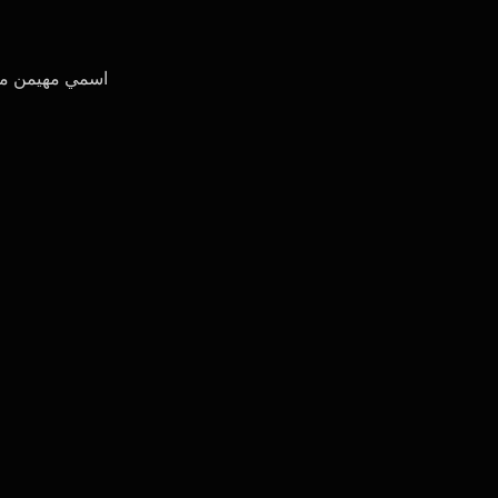
اسمي مهيمن من بغداد26 سنه أعشق النساء ا