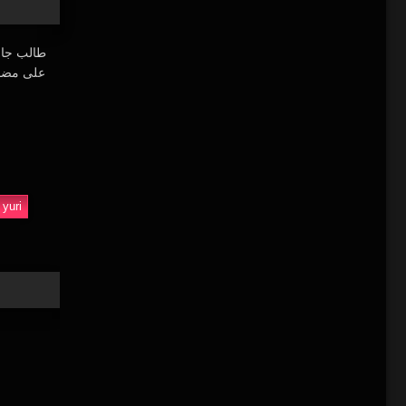
على مضض إ
yuri