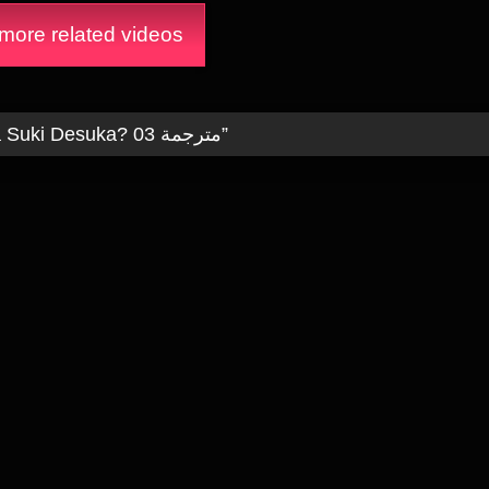
ore related videos
Sweet Home: H na Onee-san wa Suki Desuka? 03 مترجمة
”