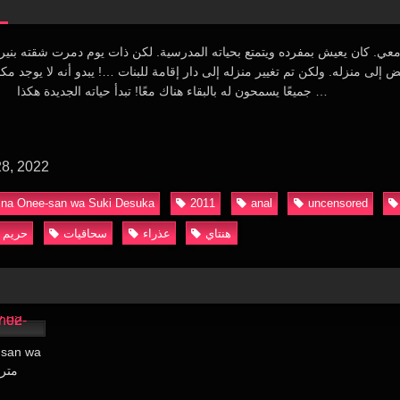
لى منزله. ولكن تم تغيير منزله إلى دار إقامة للبنات …! يبدو أنه لا يوجد مك
جميعًا يسمحون له بالبقاء هناك معًا! تبدأ حياته الجديدة هكذا …
28, 2022
na Onee-san wa Suki Desuka
2011
anal
uncensored
هنتاي
عذراء
سحاقيات
حريم
20:08
-san wa
 02 مترجمة