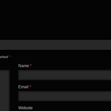
marked
*
Name
*
Email
*
Website