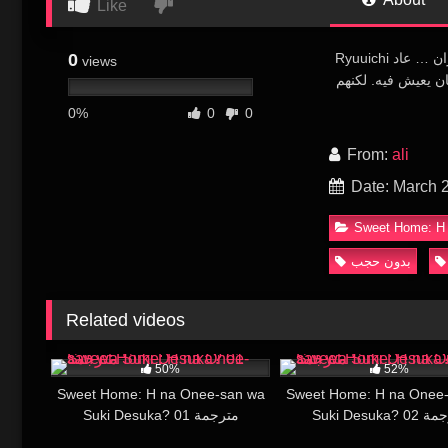
Like
0
Ryuuichi طالب جامعي. كان يعيش بمفرده ويتمتع بحياته المدرسية. لكن ذات يوم دمرت شقته بنيران … عاد
views
ان يعيش فيه. لكنهم
0%
0
0
From:
ali
Date: March 
Sweet Home: H 
بدون حجب
Related videos
586
20:14
119K
50%
52%
Sweet Home: H na Onee-san wa
Sweet Home: H na Onee
Suki Desuka?
Suki Desuka? 01 مترجمة