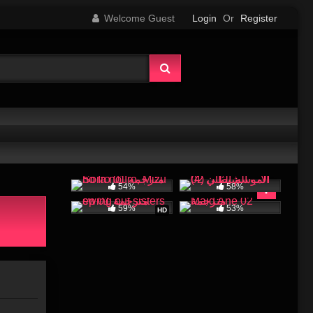
Welcome Guest
Login
Or
Register
54%
58%
59%
53%
HD