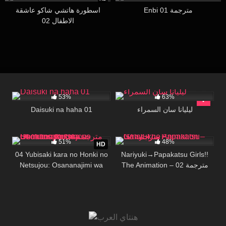
Enbi 01 مترجمة
اسطورة هاتشي شاكو عاشقة
الاطفال 02
53K
16:00
451
25:35
53%
63%
ليليانا سان السمراء
Daisuki na haha 01
48K
06:27
22K
21:04
51%
48%
HD
04 Yubisaki kara no Honki no
Nariyuki→Papakatsu Girls!!
The Animation – 02 مترجمة
Netsujou: Osananajimi wa
Shouboushi 04 مترجمة