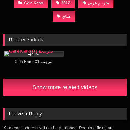
مترجم عربي
2012
Cele Kano
هنتاي
Related videos
16K
27:03
52%
Cele Kano 01 مترجمة
Show more related videos
Leave a Reply
Your email address will not be published.
Required fields are