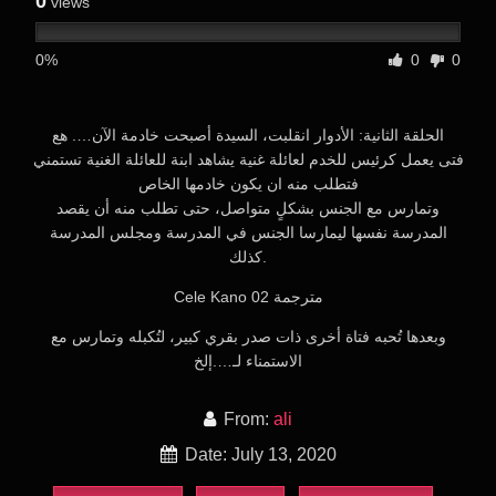
0
views
0%
0
0
الحلقة الثانية: الأدوار انقلبت، السيدة أصبحت خادمة الآن…. هع
فتى يعمل كرئيس للخدم لعائلة غنية يشاهد ابنة للعائلة الغنية تستمني
فتطلب منه ان يكون خادمها الخاص
وتمارس مع الجنس بشكلٍ متواصل، حتى تطلب منه أن يقصد
المدرسة نفسها ليمارسا الجنس في المدرسة ومجلس المدرسة
كذلك.
Cele Kano 02 مترجمة
وبعدها تُحبه فتاة أخرى ذات صدر بقري كبير، لتُكبله وتمارس مع
الاستمناء لـ….إلخ
From:
ali
Date: July 13, 2020