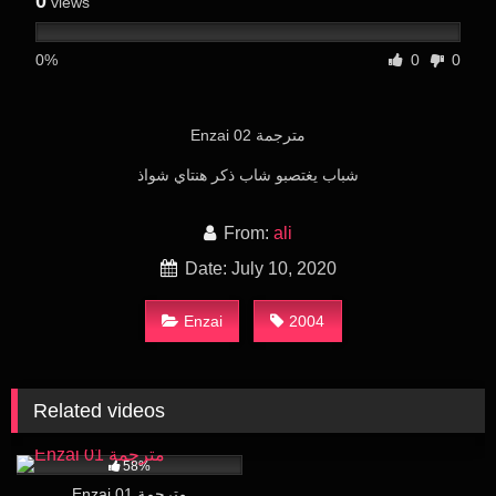
0
views
0%
0
0
Enzai 02 مترجمة
شباب يغتصبو شاب ذكر هنتاي شواذ
From:
ali
Date: July 10, 2020
Enzai
2004
Related videos
137K
24:58
58%
Enzai 01 مترجمة