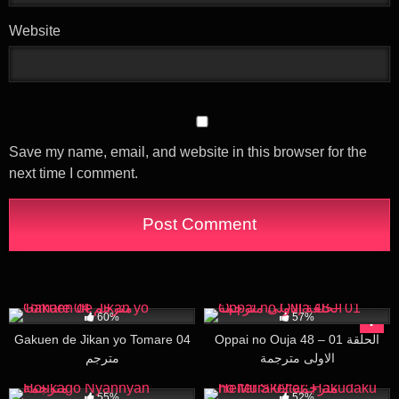
Website
Save my name, email, and website in this browser for the
next time I comment.
53K
30:00
96K
30:12
60%
57%
Gakuen de Jikan yo Tomare 04
Oppai no Ouja 48 – 01 الحلقة
الاولى مترجمة
مترجم
5K
19:28
13K
28:34
55%
52%