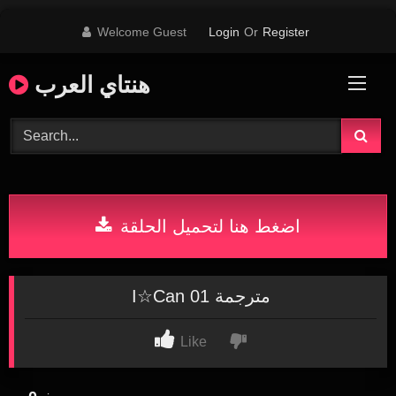
Skip
Welcome Guest
Login
Or
Register
to
content
هنتاي العرب
اضغط هنا لتحميل الحلقة
I☆Can 01 مترجمة
Like