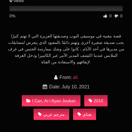
0
views
0%
0
0
قصة مغنية في موسيقى البوب وصديقتها العزيزة التي لا تهتم كثيرًا
بحب صديقة صغيرة أخرى وتهتم دائمًا بالمعبود الذي يتعرض لمضايقات
من مديرها في أحد الأيام ، كانوا على وشك ممارسة الجنس في غرف
الملابس عندما اكتشف المدير الأمر عبر الكاميرا ودخل الغرفة
لإيقافهم والاستفادة من الفتاة.
From:
ali
Date: July 10, 2021
I Can, Ai☆Kyan Joukan
2010
هنتاي
مترجم عربي