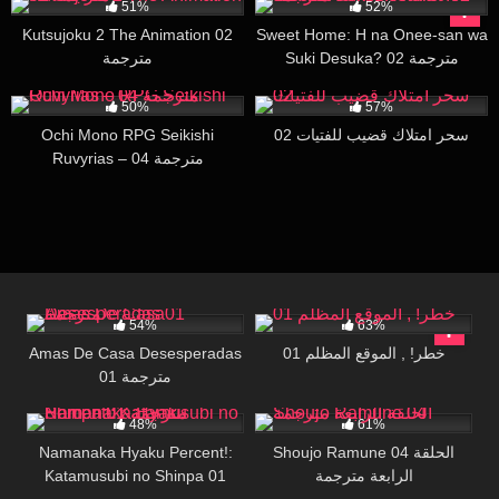
51%
52%
Kutsujoku 2 The Animation 02
Sweet Home: H na Onee-san wa
Suki Desuka? 02 مترجمة
مترجمة
10K
15:16
45K
16:38
50%
57%
Ochi Mono RPG Seikishi
سحر امتلاك قضيب للفتيات 02
Ruvyrias – 04 مترجمة
16K
28:22
296K
29:49
54%
63%
Amas De Casa Desesperadas
خطر! , الموقع المظلم 01
01 مترجمة
168
23:47
60K
20:00
48%
61%
Namanaka Hyaku Percent!:
Shoujo Ramune 04 الحلقة
Katamusubi no Shinpa 01
الرابعة مترجمة