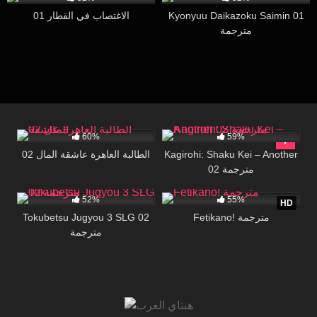
Kyonyuu Daikazoku Saimin 01
الاغتصاب في القطار 01
مترجمة
53K
15:00
13K
16:09
60%
59%
Kagirohi: Shaku Kei – Another
الطالبة العاهرة عاشقة المال 02
02 مترجمة
25K
21:27
76K
24:31
52%
55%
HD
Fetikano! مترجمة
Tokubetsu Jugyou 3 SLG 02
مترجمة