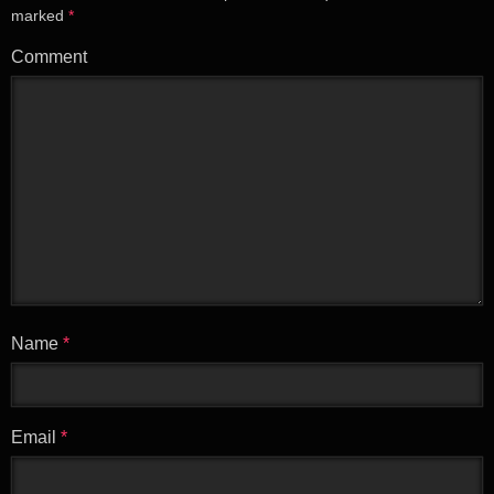
marked
*
Comment
Name
*
Email
*