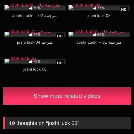
434K
577K
16:12
79%
77%
HD
Joshi Luck! – 02 مترجمة
joshi luck 05
603K
16:08
397K
16:14
76%
69%
HD
Joshi Luck! – 01 مترجمة
joshi luck 04 مترجم
812K
16:06
76%
HD
joshi luck 06
Show more related videos
19 thoughts on “
joshi luck 03
”