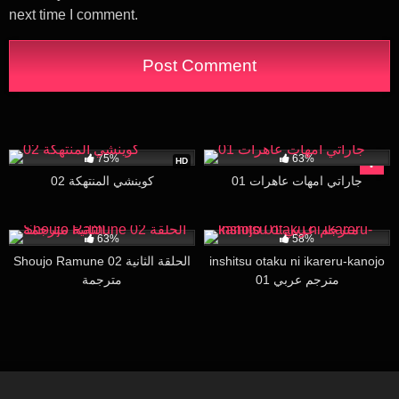
next time I comment.
48K
14:21
700
26:08
75%
63%
HD
جاراتي امهات عاهرات 01
كوينشي المنتهكة 02
94K
19:35
2K
18:00
63%
58%
Shoujo Ramune 02 الحلقة الثانية
inshitsu otaku ni ikareru-kanojo
01 مترجم عربي
مترجمة
11K
23:30
27K
25:47