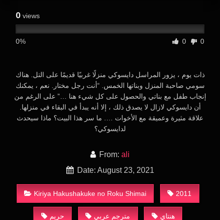
0
views
0%
0
0
ذات يوم ، يزور المراسل دايسوكي منزلًا غربيًا قديمًا على التل. هناك
سومي صاحبة المنزل وبناتها الخمس. “أنت رجل مختار. نعم ، يمكنك
إنجاب طفل مع بناتي والحصول على كل شيء هنا …” على الرغم من
أن دايسوكي لازال لا يصدق ذلك ، إلا أنه يبدأ في البقاء في منزلها.
علاقة مثيرة وعميقة مع الأخوات …. ما سر هذا البيت؟ ماذا سيحدث
لدايسوكي؟
From:
ali
Date: August 23, 2021
Kiriya Hakushakuke no Roku Shimai
2011
هنتاي
مترجم عربي
حريم