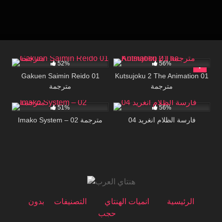
18K
29:00
49K
20:03
52%
56%
Gakuen Saimin Reido 01
Kutsujoku 2 The Animation 01
مترجمة
مترجمة
23K
23:19
15K
30:00
51%
56%
فارسة الظلام انغريد 04
Imako System – 02 مترجمة
الرئيسية
انميات الهنتاي
التصنيفات
بدون
حجب