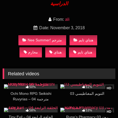
الدراسية
From:
ali
Date: November 3, 2018
هنتاي تايم
Nee Summer! مترجم
هنتاي تايم
هنتاي
محارم
Related videos
10K
15:16
186K
16:04
50%
51%
HD
التنويم المغناطيسي 03
Ochi Mono RPG Seikishi
Ruvyrias – 04 مترجمة
73K
17:59
30K
16:01
58%
53%
HD
Rune’s Pharmacy 03 رون
Tiny Evil – 04 الحلقة الرابعة