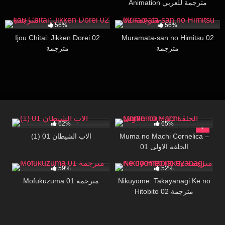
Animation مترجمة للعربي
26K
16:38
47K
19:42
56%
56%
Ijou Chitai: Jikken Dorei 02
Muramata-san no Himitsu 02
مترجمة
مترجمة
174K
28:49
12K
16:53
62%
65%
Muma no Machi Cornelica –
(1) الاب الشيطان 01
01 الحلقة الاولى
31K
26:04
108K
27:36
59%
52%
Nikuyome: Takayanagi Ke no
Mofukuzuma 01 مترجمة
Hitobito 02 مترجمة