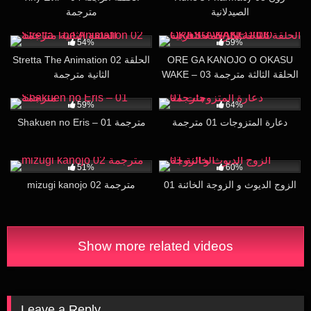
الصيدلانية
مترجمة
34K
28:05
2K
16:00
54%
59%
ORE GA KANOJO O OKASU
Stretta The Animation 02 الحلقة
WAKE – 03 الحلقة الثالثة مترجمة
الثانية مترجمة
للعربية
56K
24:09
139K
26:35
59%
64%
دعارة المتزوجات 01 مترجمة
Shakuen no Eris – 01 مترجمة
27K
30:00
150K
16:00
51%
60%
الزوج الديوث و الزوجة الخائنة 01
mizugi kanojo 02 مترجمة
Show more related videos
Leave a Reply