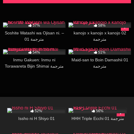
23K
19:40
100K
30:00
57%
58%
Soshite Watashi wa Ojisan ni. –
kanojo x kanojo x kanojo 02
مترجمة
01 مترجمة
18K
31:05
36K
16:01
54%
51%
Inmu Gakuen: Inmu ni
Maid-san to Boin Damashii 01
مترجمة
Torawareta Bijin Shimai مترجمة
32K
16:52
55K
16:35
52%
56%
Issho ni H Shiyo 01
HHH Triple Ecchi 01 مترجمة
36K
17:00
30K
18:53