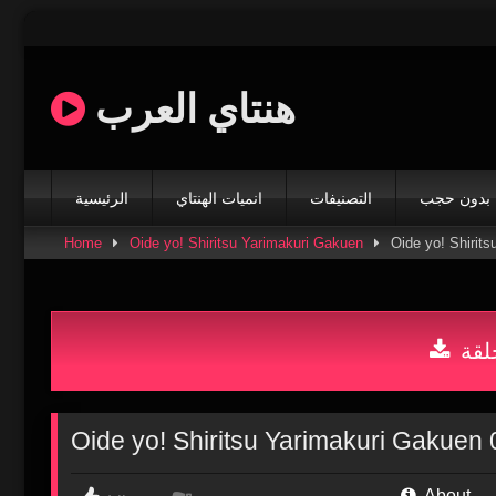
Skip
to
content
هنتاي العرب
بدون حجب
التصنيفات
انميات الهنتاي
الرئيسية
Home
Oide yo! Shiritsu Yarimakuri Gakuen
لقة
About