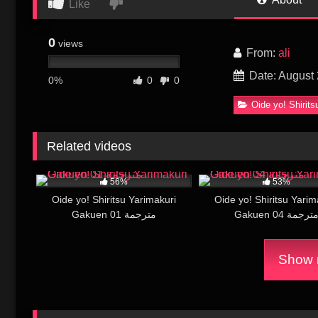
Like
0
views
From:
ali
Date: August 
0%
0
0
Oide yo! Shirit
Related videos
36K
17:00
11K
56%
53%
Oide yo! Shiritsu Yarimakuri
Oide yo! Shiritsu Yarim
Gakuen 04 ترجمة
Gakuen 01 مترجمة
Show m