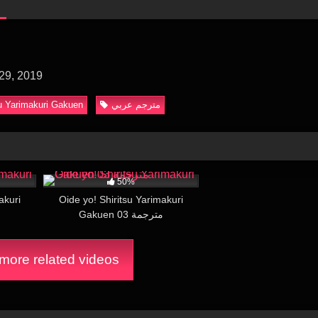
29, 2019
su Yarimakuri Gakuen
مترجم عربي
21:00
26K
21:00
50%
akuri
Oide yo! Shiritsu Yarimakuri
Gakuen 03 مترجمة
م
ore related videos