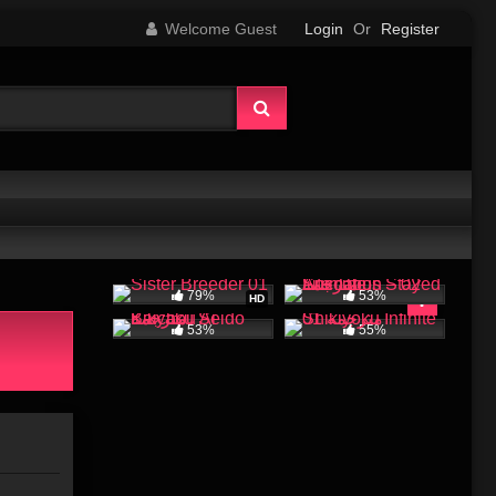
Welcome Guest
Login
Or
Register
79%
53%
HD
53%
55%