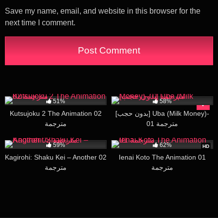
Save my name, email, and website in this browser for the
next time I comment.
20K
19:20
9K
28:46
51%
58%
Kutsujoku 2 The Animation 02
[بدون حجب] Uba (Milk Money)-
01 مترجمة
مترجمة
13K
16:09
486K
25:26
59%
62%
HD
Kagirohi: Shaku Kei – Another 02
Ienai Koto The Animation 01
مترجمة
مترجمة