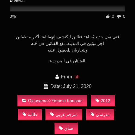
0
views
0%
0
0
فتى نقل جديد يُساعد فتاتَين ليكتشف إنهما ابنتا أكبر منظمتَين
اجراميتَين في المدينة. تقع الفتاتَين في حُبه
ويتحاربان للحصول عليه
الفتاتان في المدرسة
From:
ali
Date: July 21, 2020
Ojousama☆Yomeiri Kousou!
2012
مدرسي
مترجم عربي
طالبة
هنتاي