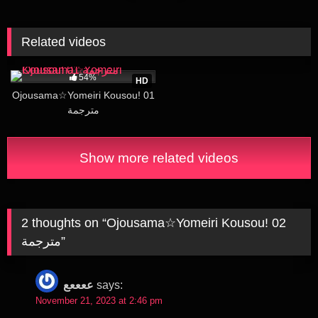
Related videos
40K
16:49
54%
HD
Ojousama☆Yomeiri Kousou! 01
مترجمة
Show more related videos
2 thoughts on “
Ojousama☆Yomeiri Kousou! 02
مترجمة
”
ععععع
says:
November 21, 2023 at 2:46 pm