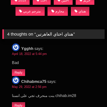
2015
اخت
اختين
حريم
هنتاي
محارم
مترجم عربي
4 thoughts on “
هنتاي اختاي العاهرتين
”
Ygghh
says:
April 18, 2022 at 5:44 pm
Bad
Reply
Chihabmca75
says:
May 29, 2022 at 2:56 pm
بنت منحرف تجي على انستا chihab.im28
Reply