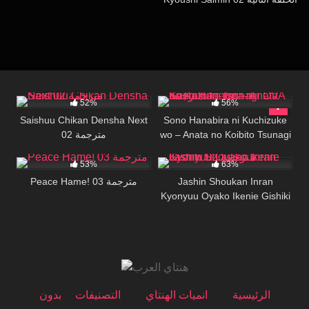
18K
29:29
16K
23:00
52%
56%
Saishuu Chikan Densha Next
Sono Hanabira ni Kuchizuke
02 مترجمة
wo – Anata no Koibito Tsunagi
2K
717
16:13
OVA مترجمة
53%
63%
Peace Hame! 03 مترجمة
Jashin Shoukan Inran
Kyonyuu Oyako Ikenie Gishiki
02 مترجمة
الرئيسية
انميات الهنتاي
التصنيفات
بدون