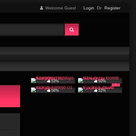
Welcome Guest
Login
Or
Register
53%
50%
56%
52%