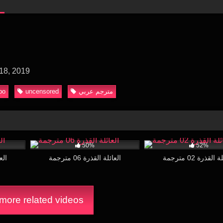
18, 2019
bo
uncensored
مترجم عربي
10:00
28K
11:00
6K
50%
52%
القذرة 02 مترجمة
العائلة القذرة 06 مترجمة
العائ
ore related videos