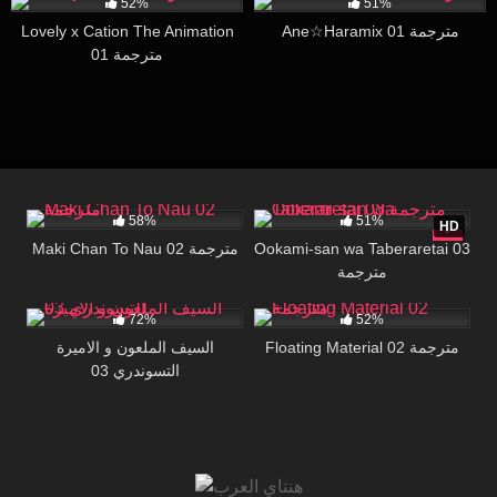
52%
51%
Lovely x Cation The Animation
Ane☆Haramix 01 مترجمة
01 مترجمة
20K
29:51
39K
07:17
58%
51%
HD
Maki Chan To Nau 02 مترجمة
Ookami-san wa Taberaretai 03
مترجمة
42K
22:14
9K
30:00
72%
52%
Floating Material 02 مترجمة
السيف الملعون و الاميرة
التسوندري 03