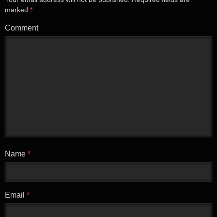
marked
*
Comment
Name
*
Email
*