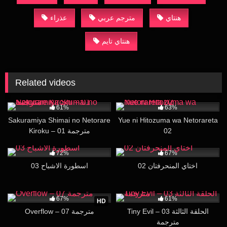
هنتاي
مترجم عربي
عذراء
هنتاي تايم
Related videos
208K
19:37
104K
20:08
61%
63%
Sakuramiya Shimai no Netorare
Yue ni Hitozuma wa Netorareta
Kiroku – 01 مترجمة
02
167K
18:36
20K
15:38
72%
67%
اختاي المنحرفتان 02
اسطورة الاشباح 03
309K
07:10
92K
17:37
67%
61%
HD
Tiny Evil – 03 الحلقة الثالثة
Overflow – 07 مترجمة
مترجمة