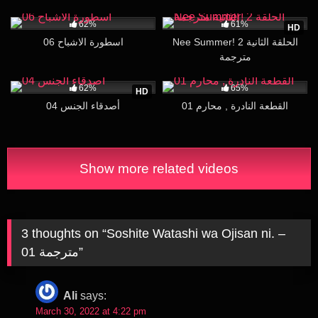
30K
21:16
99K
14:24
62%
61%
HD
Nee Summer! 2 الحلقة الثانية
اسطورة الاشباح 06
مترجمة
168K
29:07
270K
30:00
62%
65%
HD
القطعة النادرة , محارم 01
أصدقاء الجنس 04
Show more related videos
3 thoughts on “
Soshite Watashi wa Ojisan ni. –
01 مترجمة
”
Ali
says:
March 30, 2022 at 4:22 pm