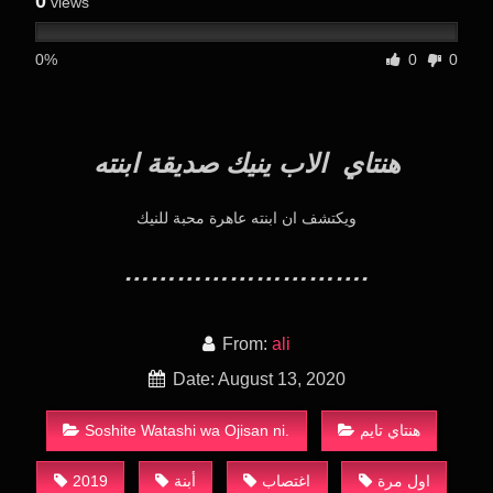
0
views
0%
0
0
هنتاي الاب ينيك صديقة ابنته
ويكتشف ان ابنته عاهرة محبة للنيك
……………………….
From:
ali
Date: August 13, 2020
Soshite Watashi wa Ojisan ni.
هنتاي تايم
2019
أبنة
اغتصاب
اول مرة