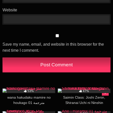
Website
Save my name, email, and website in this browser for the
next time I comment.
21K
30:00
6K
19:56
53%
47%
wana hakudaku mamire no
Saimin Class: Joshi Zenin,
houkago 01 مترجمة
Shiranai Uchi ni Ninshin
Shitemashita 02 مترجمة
18K
28:37
20K
23:17