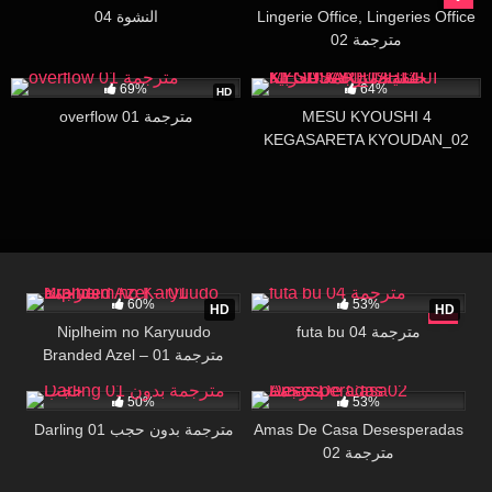
النشوة 04
Lingerie Office, Lingeries Office
02 مترجمة
440K
07:01
80K
17:55
69%
64%
HD
overflow 01 مترجمة
MESU KYOUSHI 4
KEGASARETA KYOUDAN_02
الحلقة الثانية مترجمة للعربية
3K
15:10
29K
21:56
60%
53%
HD
HD
Niplheim no Karyuudo
futa bu 04 مترجمة
Branded Azel – 01 مترجمة
32K
26:08
4K
28:51
50%
53%
Darling 01 مترجمة بدون حجب
Amas De Casa Desesperadas
02 مترجمة