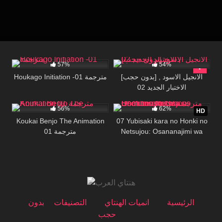
58K
20:07
44K
27:17
57%
54%
[بدون حجب] الانجيل الاسود ,
Houkago Initiation -01 مترجمة
الاختبار الجديد 02
37K
26:52
6K
06:15
56%
62%
HD
Koukai Benjo The Animation
07 Yubisaki kara no Honki no
01 مترجمة
Netsujou: Osananajimi wa
Shouboushi 07 مترجمة
الرئيسية
انميات الهنتاي
التصنيفات
بدون
حجب