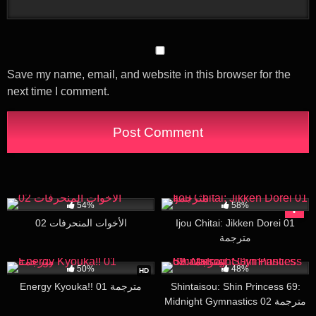
Save my name, email, and website in this browser for the
next time I comment.
54K
27:00
35K
16:40
54%
58%
الأخوات المنحرفات 02
Ijou Chitai: Jikken Dorei 01
مترجمة
51K
18:32
31K
29:01
50%
48%
HD
Energy Kyouka!! 01 مترجمة
Shintaisou: Shin Princess 69:
Midnight Gymnastics 02 مترجمة