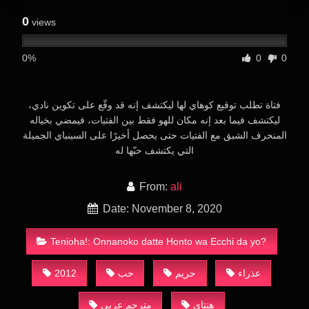
0
views
0%
0
0
فتاة تطلب توقيع كوهاي لها ليكتشف إنه قد وقّع على تكوين نادي،
ليكتشف فيما بعد إنه مكان للهو فقط بين الفتيات، فيمضي بخياله
المنحرف الشبق مع الفتيات حتى يحصل أخيرًا على السينباي الجميلة
التي يكتشف حبّها له
From:
ali
Date: November 8, 2020
Tenioha!: Onnanoko datte Honto wa Ecchi da yo?
2012
حب
حريم
عذراء
هنتاي
مترجم عربي