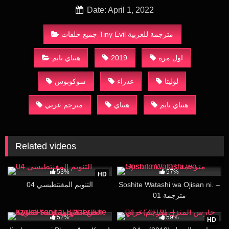
Date: April 1, 2022
جميع حلقات Tiny Evil مترجمة للعربية
اول مرة
2019
هنتاي تايم
لوليتا
عذراء
سوكوبوس
هنتاي تايم
هنتاي
مترجم عربي
Related videos
251K
16:31
23K
19:40
53%
57%
HD
Soshite Watashi wa Ojisan ni. –
التنويم المغنتطيسي 04
01 مترجمة
414K
15:45
10K
16:13
52%
59%
HD