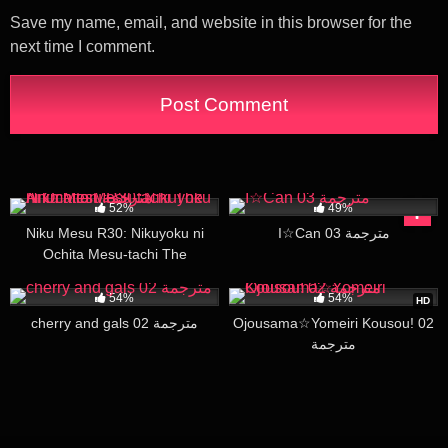
Save my name, email, and website in this browser for the
next time I comment.
9K
28:20
267
21:16
52%
49%
I☆Can 03 مترجمة
Niku Mesu R30: Nikuyoku ni
Ochita Mesu-tachi The
Animation مترجمة
15K
16:00
28K
16:00
54%
54%
HD
Ojousama☆Yomeiri Kousou! 02
cherry and gals 02 مترجمة
مترجمة