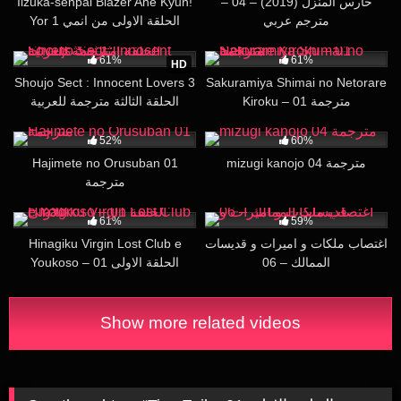
حارس المنزل (2019) – 04 –
Iizuka-senpai Blazer Ane Kyun!
مترجم عربي
Yor 1 الحلقة الاولى من انمي
مترجمة للعربية
43K
27:56
208K
19:37
61%
61%
HD
Shoujo Sect : Innocent Lovers 3
Sakuramiya Shimai no Netorare
Kiroku – 01 مترجمة
الحلقة الثالثة مترجمة للعربية
49K
17:31
29K
30:44
52%
60%
mizugi kanojo 04 مترجمة
Hajimete no Orusuban 01
مترجمة
17K
19:48
85K
19:34
61%
59%
اغتصاب ملكات و اميرات و قديسات
Hinagiku Virgin Lost Club e
الممالك – 06
Youkoso – 01 الحلقة الاولى
Show more related videos