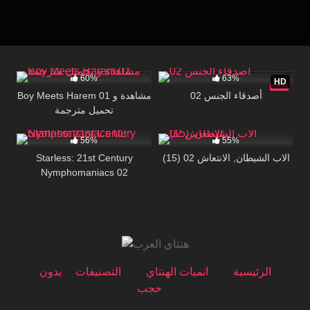
86K
26:32
21K
29:44
60%
63%
HD
أصدقاء الجنس 02
Boy Meets Harem 01 مشاهدة و
تحميل مترجمة
71K
19:21
80K
18:38
56%
55%
Starless: 21st Century
(15) الاب الشيطان, الانتعاش 02
Nymphomaniacs 02
الرئيسية
انميات الهنتاي
التصنيفات
بدون
حجب